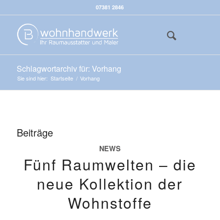
07381 2846
Schlagwortarchiv für: Vorhang
Sie sind hier:
Startseite
/
Vorhang
Beiträge
NEWS
Fünf Raumwelten – die
neue Kollektion der
Wohnstoffe