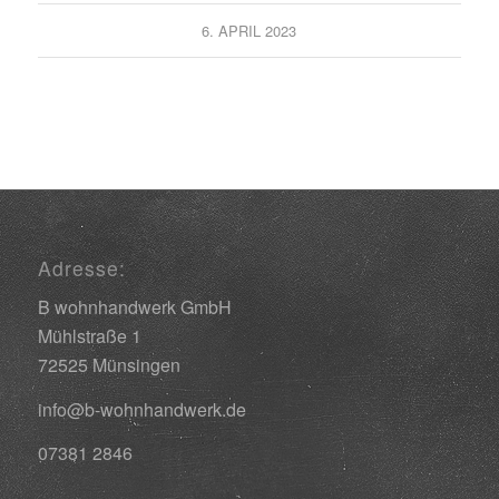
6. APRIL 2023
Adresse:
B wohnhandwerk GmbH
Mühlstraße 1
72525 Münsingen
info@b-wohnhandwerk.de
07381 2846