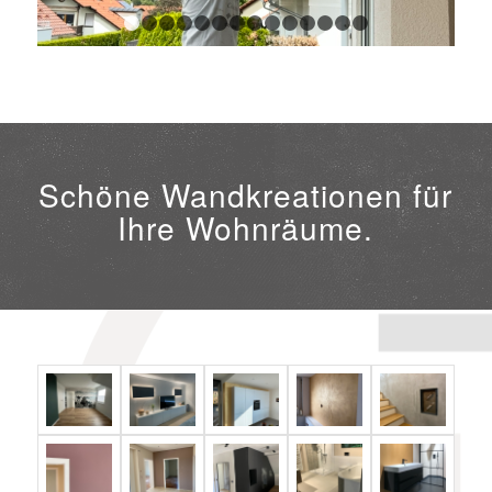
1
2
3
4
5
6
7
8
9
10
11
12
13
14
Schöne Wandkreationen für
Ihre Wohnräume.